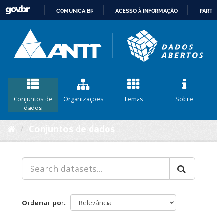
COMUNICA BR
ACESSO À INFORMAÇÃO
PARTI
IR
PARA
O
CONTEÚDO
Conjuntos de
Organizações
Temas
Sobre
dados
Conjuntos de dados
Ordenar por