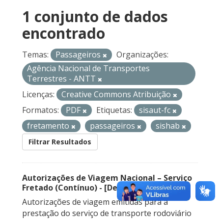
1 conjunto de dados
encontrado
Temas:
Passageiros
Organizações:
Agência Nacional de Transportes
Terrestres - ANTT
Licenças:
Creative Commons Atribuição
Formatos:
PDF
Etiquetas:
sisaut-fc
fretamento
passageiros
sishab
Filtrar Resultados
Autorizações de Viagem Nacional – Serviço
Fretado (Contínuo) - [Descontinuado]
Autorizações de viagem emitidas para a
prestação do serviço de transporte rodoviário