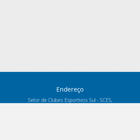
Endereço
Setor de Clubes Esportivos Sul - SCES,
trecho 03, lote 10, Projeto Orla Polo 8
- Brasília - DF
Contatos