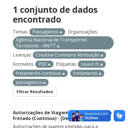
1 conjunto de dados
encontrado
Temas:
Passageiros
Organizações:
Agência Nacional de Transportes
Terrestres - ANTT
Licenças:
Creative Commons Atribuição
Formatos:
PDF
Etiquetas:
sisaut-fc
fretamento-continuo
fretamento
passageiros
Filtrar Resultados
Autorizações de Viagem Nacional – Serviço
Fretado (Contínuo) - [Descontinuado]
Autorizações de viagem emitidas para a