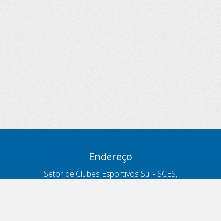
Endereço
Setor de Clubes Esportivos Sul - SCES,
trecho 03, lote 10, Projeto Orla Polo 8
- Brasília - DF