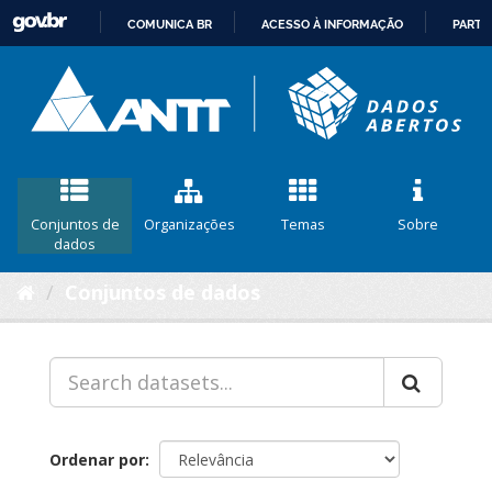
COMUNICA BR
ACESSO À INFORMAÇÃO
PARTI
IR
PARA
O
CONTEÚDO
Conjuntos de
Organizações
Temas
Sobre
dados
Conjuntos de dados
Ordenar por