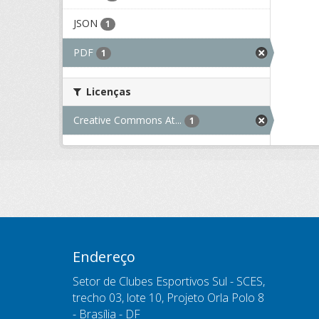
JSON
1
PDF
1
Licenças
Creative Commons At...
1
Endereço
Setor de Clubes Esportivos Sul - SCES,
trecho 03, lote 10, Projeto Orla Polo 8
- Brasília - DF