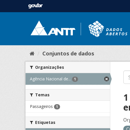
Conjuntos de dados
Organizações
Agência Nacional de...
1
1
Temas
e
Passageiros
1
Or
Etiquetas
C