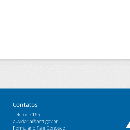
Contatos
Telefone 166
ouvidoria@antt.gov.br
Formulário Fale Conosco