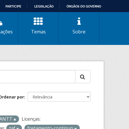
PARTICIPE
LEGISLAÇÃO
ÓRGÃOS DO GOVERNO
zações
Temas
Sobre
Ordenar por
- ANTT
Licenças:
as:
taf
fretamento-continuo