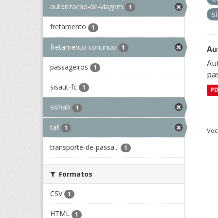
autorizacao-de-viagem
1
s
fretamento
1
fretamento-continuo
1
Au
Aut
passageiros
1
pa
sisaut-fc
1
P
sishab
1
taf
1
Voc
transporte-de-passa...
1
Formatos
CSV
1
HTML
1