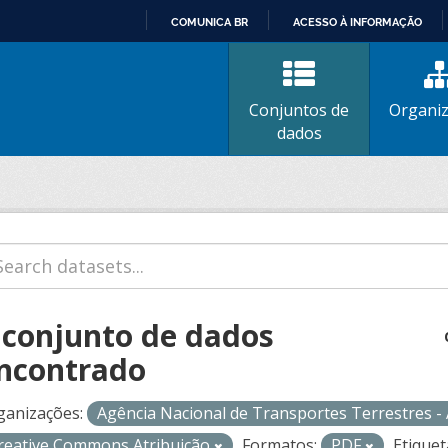
COMUNICA BR
ACESSO À INFORMAÇÃO
IR
PARA
O
Conjuntos de
Organi
CONTEÚDO
dados
 conjunto de dados
ncontrado
ganizações:
Agência Nacional de Transportes Terrestres 
reative Commons Atribuição
Formatos:
PDF
Etiquet