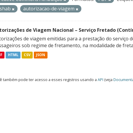
ishab
autorizacao-de-viagem
torizações de Viagem Nacional – Serviço Fretado (Contí
orizações de viagem emitidas para a prestação do serviço d
ssageiros sob regime de fretamento, na modalidade de freta
DF
HTML
CSV
JSON
ê também pode ter acesso a esses registros usando a
API
(veja
Documenta