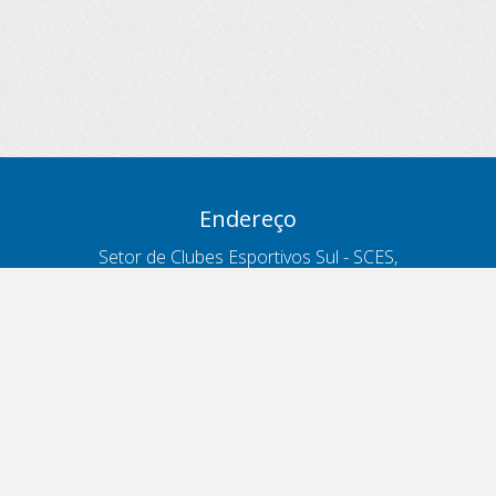
Endereço
Setor de Clubes Esportivos Sul - SCES,
trecho 03, lote 10, Projeto Orla Polo 8
- Brasília - DF
Contatos
Telefone 166
ouvidoria@antt.gov.br
Formulário Fale Conosco