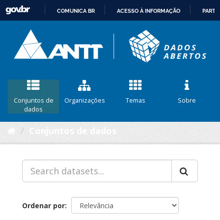
COMUNICA BR
ACESSO À INFORMAÇÃO
PARTI
IR
PARA
O
CONTEÚDO
Conjuntos de
Organizações
Temas
Sobre
dados
Conjuntos de dados
Ordenar por