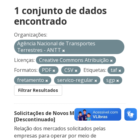
1 conjunto de dados
encontrado
Organizações:
Agência Nacional de Transportes
Terrestres - ANTT
Licenças:
Creative Commons Atribuição
Formatos:
PDF
CSV
Etiquetas:
taf
fretamento
servico-regular
sgp
Filtrar Resultados
Solicitações de Novos Mercados
[Descontinuado]
Relação dos mercados solicitados pelas
empresas para operar por meio de