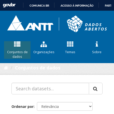
COMUNICA BR
ACESSO À INFORMAÇÃO
PARTI
IR
PARA
O
CONTEÚDO
Conjuntos de
Organizações
Temas
Sobre
dados
Conjuntos de dados
Ordenar por