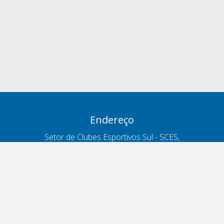
Endereço
Setor de Clubes Esportivos Sul - SCES,
trecho 03, lote 10, Projeto Orla Polo 8
- Brasília - DF
Contatos
Telefone 166
ouvidoria@antt.gov.br