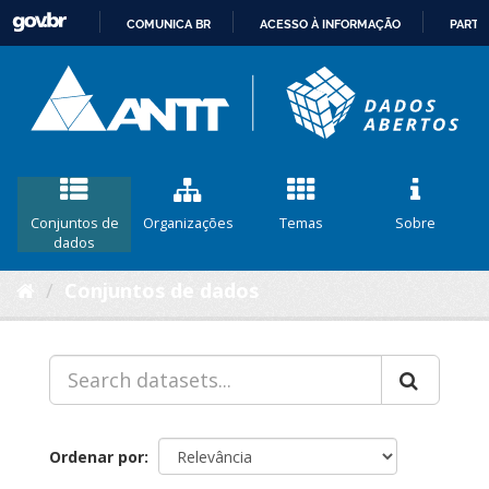
COMUNICA BR
ACESSO À INFORMAÇÃO
PARTI
IR
PARA
O
CONTEÚDO
Conjuntos de
Organizações
Temas
Sobre
dados
Conjuntos de dados
Ordenar por