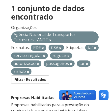
1 conjunto de dados
encontrado
Organizações:
Agência Nacional de Transportes
Terrestres - ANTT
Formatos:
PDF
CSV
Etiquetas:
taf
servico-regular
regular
autorizacao
passageiros
tar
sishab
Filtrar Resultados
Empresas Habilitadas
Empresas habilitadas para a prestação do
serviço de transporte rodoviário coletivo