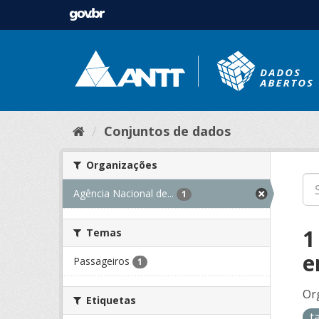
Conjuntos de dados
Organizações
Agência Nacional de...
1
1
Temas
e
Passageiros
1
Or
Etiquetas
t