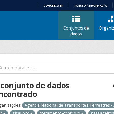
COMUNICA BR
ACESSO À INFORMAÇÃO
IR
PARA
O
Conjuntos de
Organi
CONTEÚDO
dados
 conjunto de dados
ncontrado
ganizações:
Agência Nacional de Transportes Terrestres 
af
sisaut-fc
fretamento-continuo
passageiro