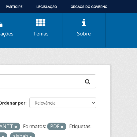
PARTICIPE
LEGISLAÇÃO
ÓRGÃOS DO GOVERNO
zações
Temas
Sobre
Ordenar por
- ANTT
Formatos:
PDF
Etiquetas:
s
sishab