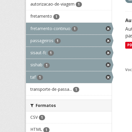
autorizacao-de-viagem
1
fretamento
1
Au
fretamento-continuo
Aut
1
pa
passageiros
1
P
sisaut-fc
1
sishab
1
Voc
taf
1
transporte-de-passa...
1
Formatos
CSV
1
HTML
1