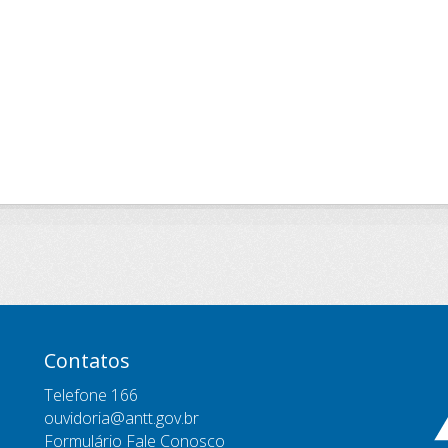
Contatos
Telefone 166
ouvidoria@antt.gov.br
Formulário Fale Conosco