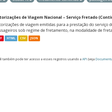
torizações de Viagem Nacional – Serviço Fretado (Contí
orizações de viagem emitidas para a prestação do serviço d
ssageiros sob regime de fretamento, na modalidade de freta
DF
HTML
CSV
JSON
ê também pode ter acesso a esses registros usando a
API
(veja
Documenta