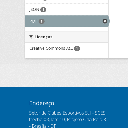
JSON
1
PDF
1
Licenças
Creative Commons At...
1
Endereço
Setor de Clubes Esportivos Sul - SCES,
trecho 03, lote 10, Projeto Orla Polo 8
- Brasília - DF