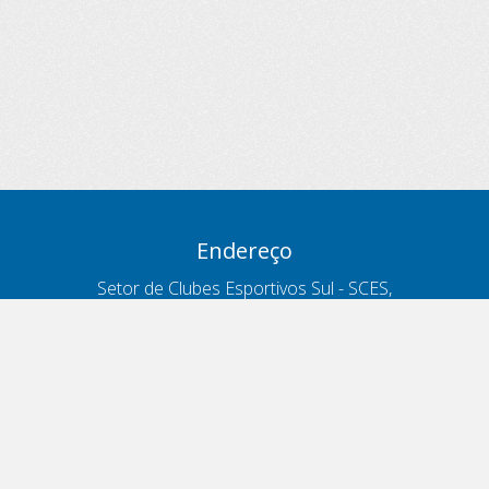
Endereço
Setor de Clubes Esportivos Sul - SCES,
trecho 03, lote 10, Projeto Orla Polo 8
- Brasília - DF
Contatos
Telefone 166
ouvidoria@antt.gov.br