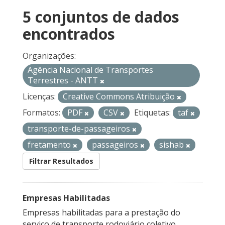
5 conjuntos de dados
encontrados
Organizações:
Agência Nacional de Transportes
Terrestres - ANTT
Licenças:
Creative Commons Atribuição
Formatos:
PDF
CSV
Etiquetas:
taf
transporte-de-passageiros
fretamento
passageiros
sishab
Filtrar Resultados
Empresas Habilitadas
Empresas habilitadas para a prestação do
serviço de transporte rodoviário coletivo