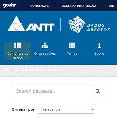
COMUNICA BR
ACESSO À INFORMAÇÃO
PARTI
IR
PARA
O
CONTEÚDO
Conjuntos de
Organizações
Temas
Sobre
dados
Conjuntos de dados
Ordenar por