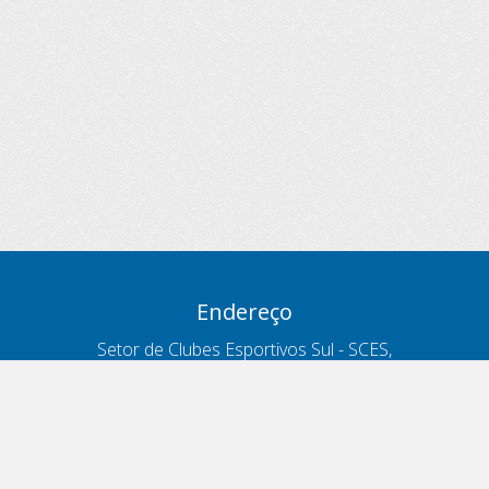
Endereço
Setor de Clubes Esportivos Sul - SCES,
trecho 03, lote 10, Projeto Orla Polo 8
- Brasília - DF
Contatos