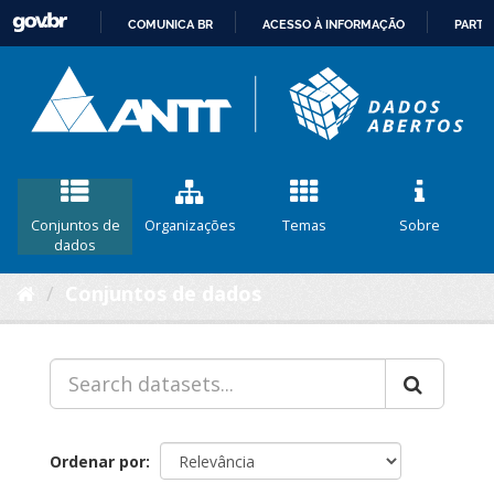
COMUNICA BR
ACESSO À INFORMAÇÃO
PARTI
IR
PARA
O
CONTEÚDO
Conjuntos de
Organizações
Temas
Sobre
dados
Conjuntos de dados
Ordenar por