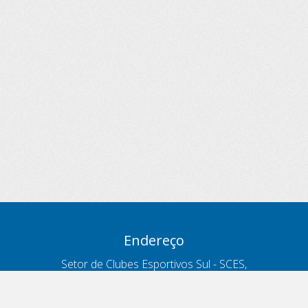
Endereço
Setor de Clubes Esportivos Sul - SCES,
trecho 03, lote 10, Projeto Orla Polo 8
- Brasília - DF