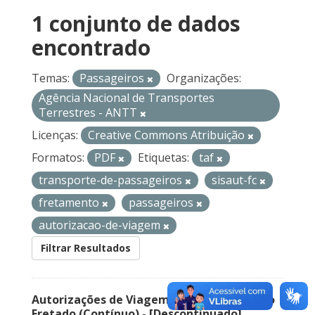
1 conjunto de dados
encontrado
Temas:
Passageiros
Organizações:
Agência Nacional de Transportes
Terrestres - ANTT
Licenças:
Creative Commons Atribuição
Formatos:
PDF
Etiquetas:
taf
transporte-de-passageiros
sisaut-fc
fretamento
passageiros
autorizacao-de-viagem
Filtrar Resultados
Autorizações de Viagem Nacional – Serviço
Fretado (Contínuo) - [Descontinuado]