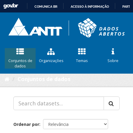
COMUNICA BR
ACESSO À INFORMAÇÃO
PARTI
IR
PARA
O
CONTEÚDO
Conjuntos de
Organizações
Temas
Sobre
dados
Conjuntos de dados
Ordenar por