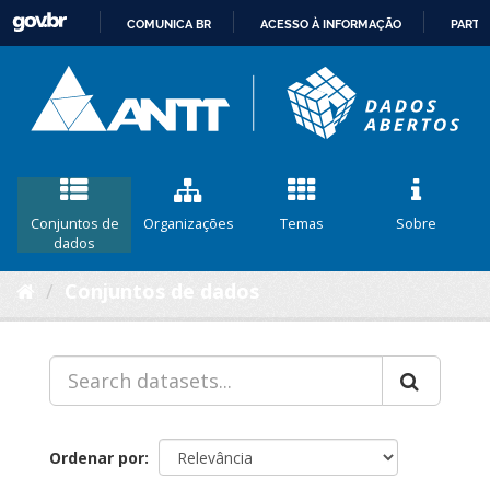
COMUNICA BR
ACESSO À INFORMAÇÃO
PARTI
IR
PARA
O
CONTEÚDO
Conjuntos de
Organizações
Temas
Sobre
dados
Conjuntos de dados
Ordenar por