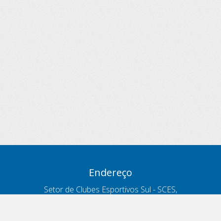
Endereço
Setor de Clubes Esportivos Sul - SCES,
trecho 03, lote 10, Projeto Orla Polo 8
- Brasília - DF