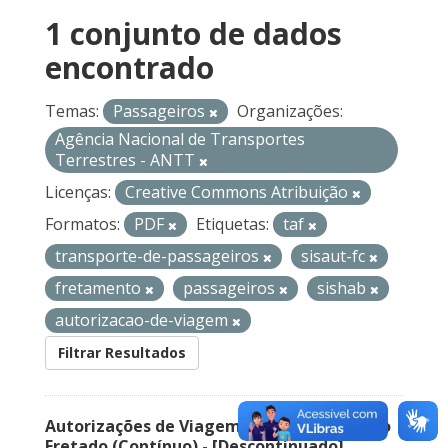
1 conjunto de dados
encontrado
Temas:
Passageiros
Organizações:
Agência Nacional de Transportes
Terrestres - ANTT
Licenças:
Creative Commons Atribuição
Formatos:
PDF
Etiquetas:
taf
transporte-de-passageiros
sisaut-fc
fretamento
passageiros
sishab
autorizacao-de-viagem
Filtrar Resultados
Autorizações de Viagem Nacional – Serviço
Fretado (Contínuo) - [Descontinuado]