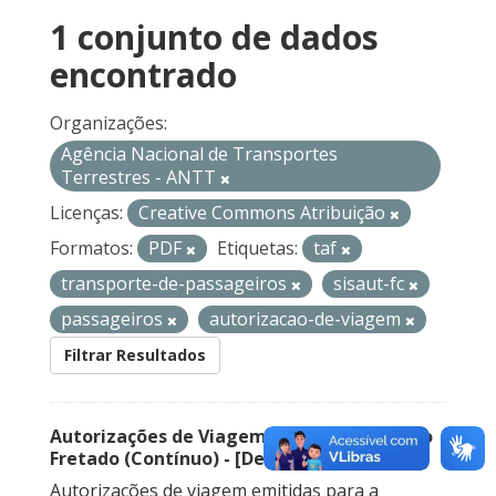
1 conjunto de dados
encontrado
Organizações:
Agência Nacional de Transportes
Terrestres - ANTT
Licenças:
Creative Commons Atribuição
Formatos:
PDF
Etiquetas:
taf
transporte-de-passageiros
sisaut-fc
passageiros
autorizacao-de-viagem
Filtrar Resultados
Autorizações de Viagem Nacional – Serviço
Fretado (Contínuo) - [Descontinuado]
Autorizações de viagem emitidas para a