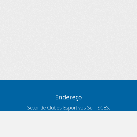
Endereço
Setor de Clubes Esportivos Sul - SCES,
trecho 03, lote 10, Projeto Orla Polo 8
- Brasília - DF