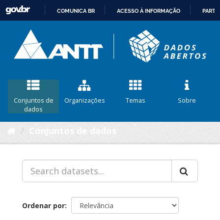
COMUNICA BR
ACESSO À INFORMAÇÃO
PARTI
IR
PARA
O
CONTEÚDO
Conjuntos de
Organizações
Temas
Sobre
dados
Conjuntos de dados
Ordenar por