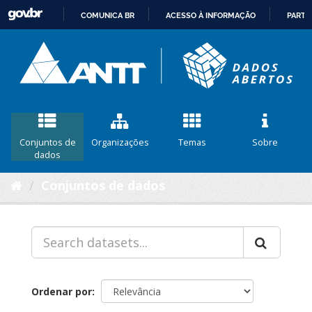
COMUNICA BR
ACESSO À INFORMAÇÃO
PARTI
IR
PARA
O
CONTEÚDO
Conjuntos de
Organizações
Temas
Sobre
dados
Conjuntos de dados
Ordenar por