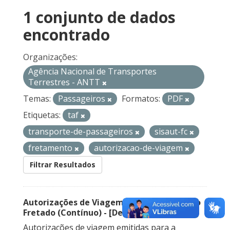
1 conjunto de dados
encontrado
Organizações:
Agência Nacional de Transportes
Terrestres - ANTT
Temas:
Passageiros
Formatos:
PDF
Etiquetas:
taf
transporte-de-passageiros
sisaut-fc
fretamento
autorizacao-de-viagem
Filtrar Resultados
Autorizações de Viagem Nacional – Serviço
Fretado (Contínuo) - [Descontinuado]
Autorizações de viagem emitidas para a