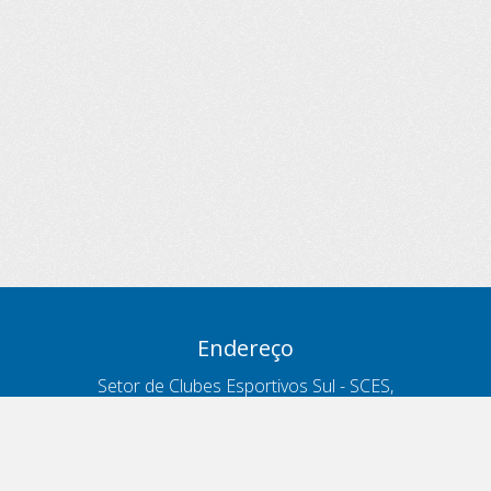
Endereço
Setor de Clubes Esportivos Sul - SCES,
trecho 03, lote 10, Projeto Orla Polo 8
- Brasília - DF