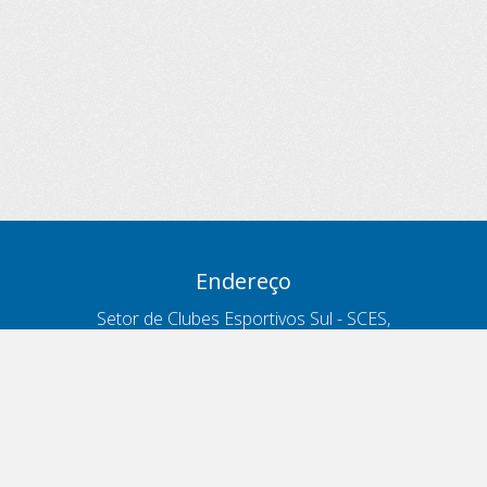
Endereço
Setor de Clubes Esportivos Sul - SCES,
trecho 03, lote 10, Projeto Orla Polo 8
- Brasília - DF
Contatos
Telefone 166