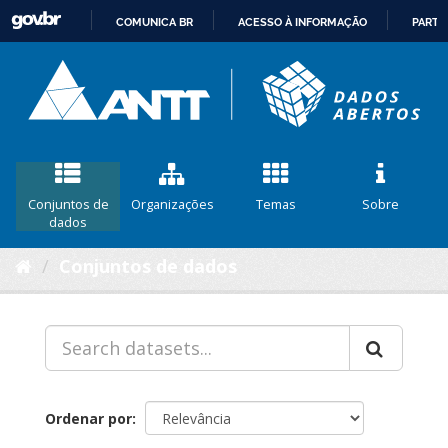
COMUNICA BR
ACESSO À INFORMAÇÃO
PARTI
IR
PARA
O
CONTEÚDO
Conjuntos de
Organizações
Temas
Sobre
dados
Conjuntos de dados
Ordenar por