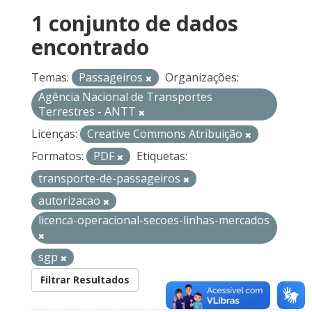
1 conjunto de dados
encontrado
Temas:
Passageiros
Organizações:
Agência Nacional de Transportes
Terrestres - ANTT
Licenças:
Creative Commons Atribuição
Formatos:
PDF
Etiquetas:
transporte-de-passageiros
autorizacao
licenca-operacional-secoes-linhas-mercados
sgp
Filtrar Resultados