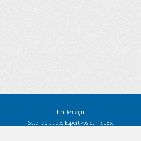
Endereço
Setor de Clubes Esportivos Sul - SCES,
trecho 03, lote 10, Projeto Orla Polo 8
- Brasília - DF