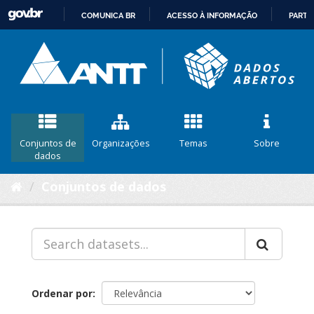
COMUNICA BR
ACESSO À INFORMAÇÃO
PARTI
IR
PARA
O
CONTEÚDO
Conjuntos de
Organizações
Temas
Sobre
dados
Conjuntos de dados
Ordenar por