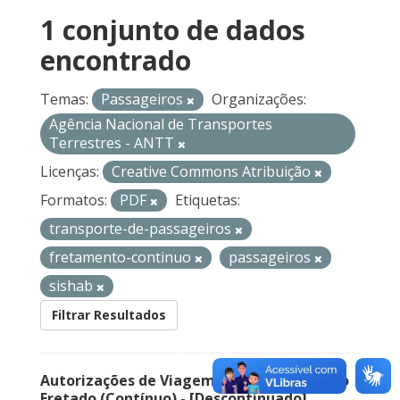
1 conjunto de dados
encontrado
Temas:
Passageiros
Organizações:
Agência Nacional de Transportes
Terrestres - ANTT
Licenças:
Creative Commons Atribuição
Formatos:
PDF
Etiquetas:
transporte-de-passageiros
fretamento-continuo
passageiros
sishab
Filtrar Resultados
Autorizações de Viagem Nacional – Serviço
Fretado (Contínuo) - [Descontinuado]