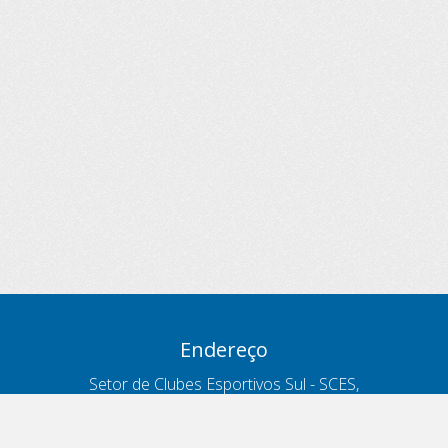
Endereço
Setor de Clubes Esportivos Sul - SCES,
trecho 03, lote 10, Projeto Orla Polo 8
- Brasília - DF