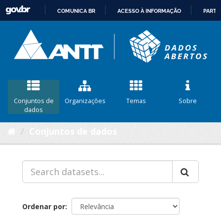
COMUNICA BR
ACESSO À INFORMAÇÃO
PARTI
IR
PARA
O
CONTEÚDO
Conjuntos de
Organizações
Temas
Sobre
dados
Conjuntos de dados
Ordenar por