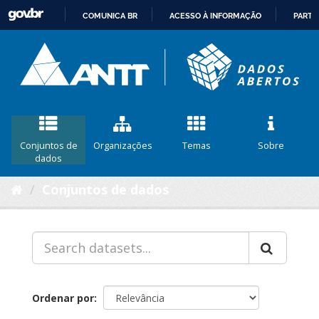
COMUNICA BR
ACESSO À INFORMAÇÃO
PARTI
IR
PARA
O
CONTEÚDO
Conjuntos de
Organizações
Temas
Sobre
dados
Conjuntos de dados
Ordenar por