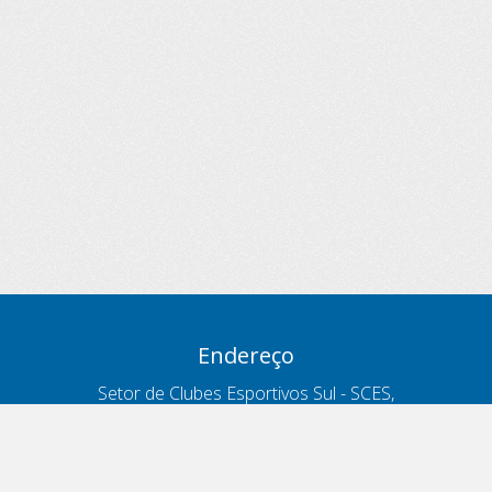
Endereço
Setor de Clubes Esportivos Sul - SCES,
trecho 03, lote 10, Projeto Orla Polo 8
- Brasília - DF