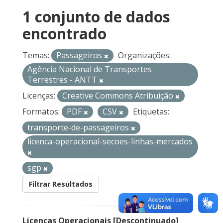
1 conjunto de dados
encontrado
Temas:
Passageiros
Organizações:
Agência Nacional de Transportes
Terrestres - ANTT
Licenças:
Creative Commons Atribuição
Formatos:
PDF
CSV
Etiquetas:
transporte-de-passageiros
licenca-operacional-secoes-linhas-mercados
sgp
Filtrar Resultados
Licenças Operacionais [Descontinuado]