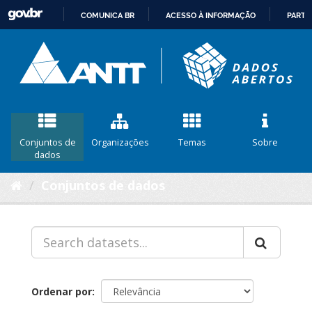
COMUNICA BR
ACESSO À INFORMAÇÃO
PARTI
IR
PARA
O
CONTEÚDO
Conjuntos de
Organizações
Temas
Sobre
dados
Conjuntos de dados
Ordenar por