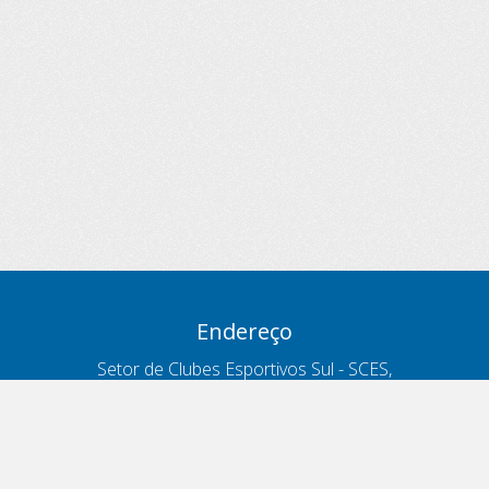
Endereço
Setor de Clubes Esportivos Sul - SCES,
trecho 03, lote 10, Projeto Orla Polo 8
- Brasília - DF