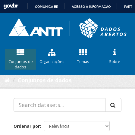
COMUNICA BR
ACESSO À INFORMAÇÃO
PARTI
IR
PARA
O
CONTEÚDO
Conjuntos de
Organizações
Temas
Sobre
dados
Conjuntos de dados
Ordenar por