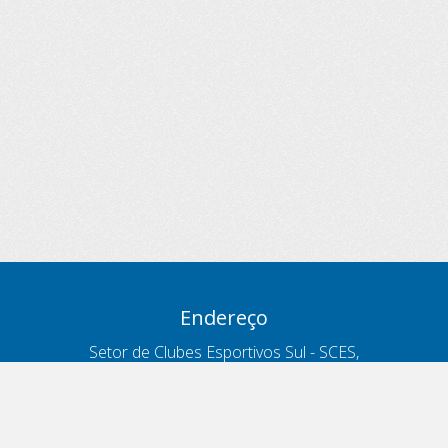
Endereço
Setor de Clubes Esportivos Sul - SCES,
trecho 03, lote 10, Projeto Orla Polo 8
- Brasília - DF