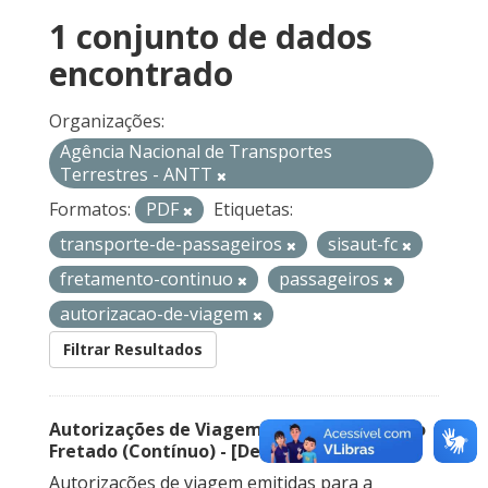
1 conjunto de dados
encontrado
Organizações:
Agência Nacional de Transportes
Terrestres - ANTT
Formatos:
PDF
Etiquetas:
transporte-de-passageiros
sisaut-fc
fretamento-continuo
passageiros
autorizacao-de-viagem
Filtrar Resultados
Autorizações de Viagem Nacional – Serviço
Fretado (Contínuo) - [Descontinuado]
Autorizações de viagem emitidas para a