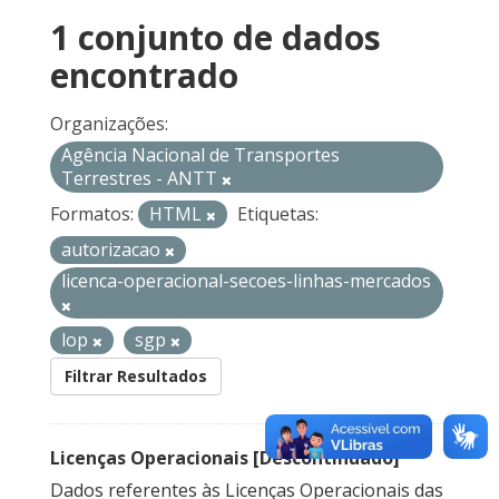
1 conjunto de dados
encontrado
Organizações:
Agência Nacional de Transportes
Terrestres - ANTT
Formatos:
HTML
Etiquetas:
autorizacao
licenca-operacional-secoes-linhas-mercados
lop
sgp
Filtrar Resultados
Licenças Operacionais [Descontinuado]
Dados referentes às Licenças Operacionais das