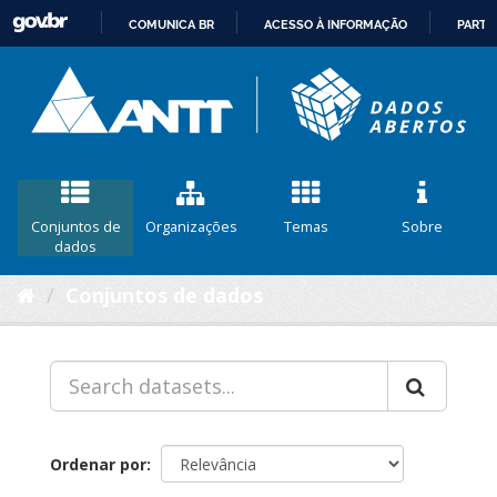
COMUNICA BR
ACESSO À INFORMAÇÃO
PARTI
IR
PARA
O
CONTEÚDO
Conjuntos de
Organizações
Temas
Sobre
dados
Conjuntos de dados
Ordenar por