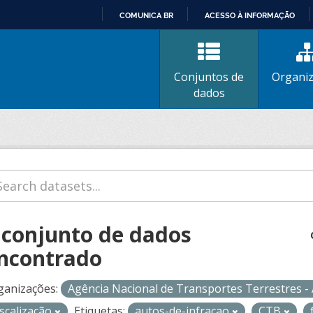
COMUNICA BR
ACESSO À INFORMAÇÃO
IR
PARA
O
Conjuntos de
Organi
CONTEÚDO
dados
 conjunto de dados
ncontrado
ganizações:
Agência Nacional de Transportes Terrestres 
iscalização
Etiquetas:
autos-de-infracao
CTB