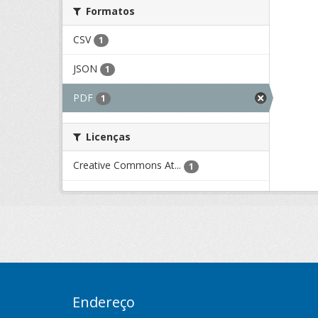
Formatos
CSV
1
JSON
1
PDF
1
Licenças
Creative Commons At...
1
Endereço