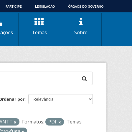
PARTICIPE
LEGISLAÇÃO
ÓRGÃOS DO GOVERNO
zações
Temas
Sobre
Ordenar por
- ANTT
Formatos:
PDF
Temas:
foto-fuga