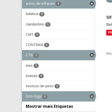
autos-de-infracao
1
balanca
1
SI
clandestino
Rel
1
P
CMT
1
CONTRAN
1
Voc
CTB
1
eixo
1
evasao
1
excesso-de-peso
1
foto-fuga
1
Mostrar mais Etiquetas