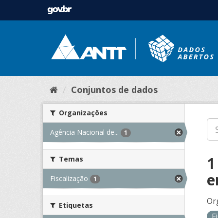
Conjuntos de dados
Organizações
Agência Nacional de...
1
1
Temas
e
Fiscalização
1
Or
Etiquetas
F