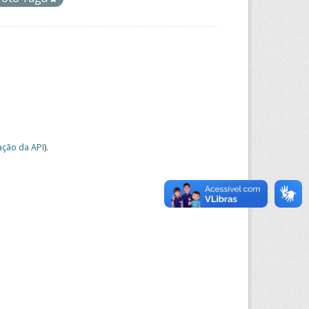
ção da API
).