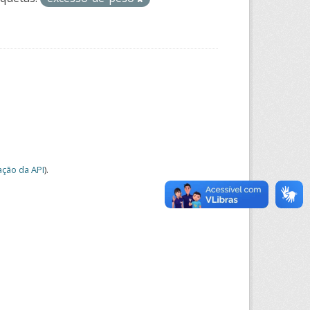
ção da API
).