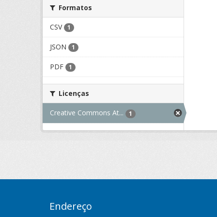
Formatos
CSV
1
JSON
1
PDF
1
Licenças
Creative Commons At...
1
Endereço