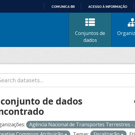
COMUNICA BR
ACESSO À INFORMAÇÃO
IR
PARA
O
Conjuntos de
Organi
CONTEÚDO
dados
 conjunto de dados
ncontrado
ganizações:
Agência Nacional de Transportes Terrestres 
reative Commons Atribuição
Temas:
Fiscalização
Et