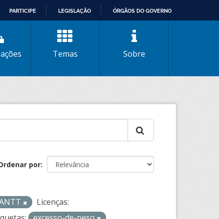
PARTICIPE
LEGISLAÇÃO
ÓRGÃOS DO GOVERNO
zações
Temas
Sobre
Ordenar por
- ANTT
Licenças:
iquetas:
excesso-de-peso