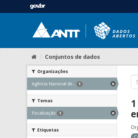
Conjuntos de dados
Organizações
Agência Nacional de...
1
1
Temas
e
Fiscalização
1
Or
Etiquetas
C