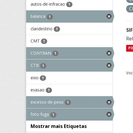
autos-de-infracao
1
C
balanca
1
clandestino
1
SI
Rel
CMT
1
P
CONTRAN
1
CTB
1
Voc
eixo
1
evasao
1
excesso-de-peso
1
foto-fuga
1
Mostrar mais Etiquetas