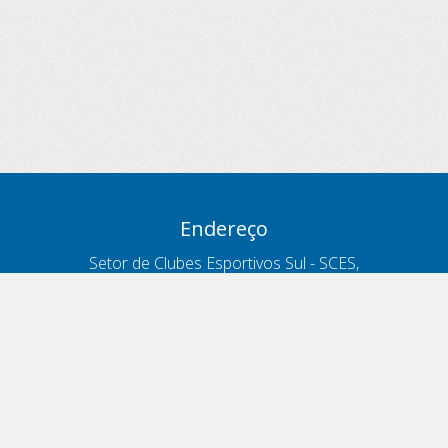
Endereço
Setor de Clubes Esportivos Sul - SCES,
trecho 03, lote 10, Projeto Orla Polo 8
- Brasília - DF
Contatos
Telefone 166
ouvidoria@antt.gov.br