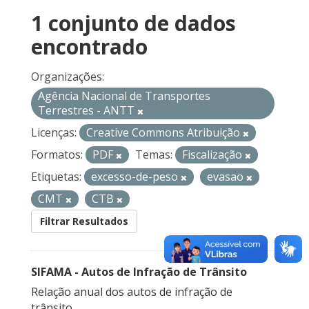
1 conjunto de dados
encontrado
Organizações:
Agência Nacional de Transportes
Terrestres - ANTT
Licenças:
Creative Commons Atribuição
Formatos:
PDF
Temas:
Fiscalização
Etiquetas:
excesso-de-peso
evasao
CMT
CTB
Filtrar Resultados
SIFAMA - Autos de Infração de Trânsito
Relação anual dos autos de infração de
trânsito.