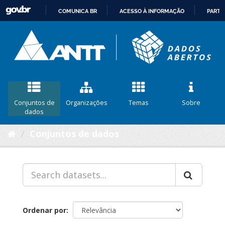
COMUNICA BR
ACESSO À INFORMAÇÃO
PARTI
IR
PARA
O
CONTEÚDO
Conjuntos de
Organizações
Temas
Sobre
dados
Conjuntos de dados
Ordenar por