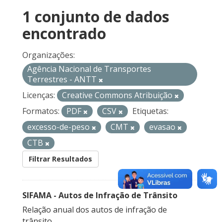
1 conjunto de dados
encontrado
Organizações:
Agência Nacional de Transportes
Terrestres - ANTT
Licenças:
Creative Commons Atribuição
Formatos:
PDF
CSV
Etiquetas:
excesso-de-peso
CMT
evasao
CTB
Filtrar Resultados
SIFAMA - Autos de Infração de Trânsito
Relação anual dos autos de infração de
trânsito.