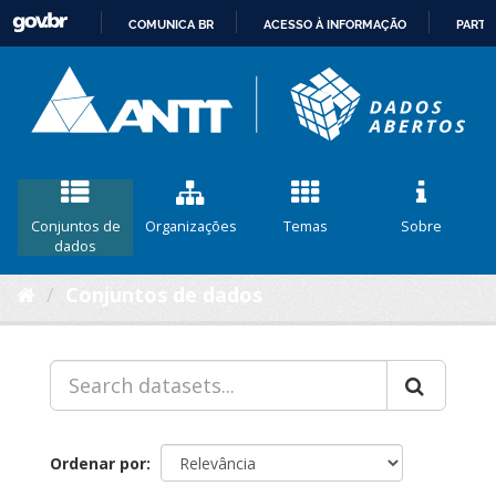
COMUNICA BR
ACESSO À INFORMAÇÃO
PARTI
IR
PARA
O
CONTEÚDO
Conjuntos de
Organizações
Temas
Sobre
dados
Conjuntos de dados
Ordenar por