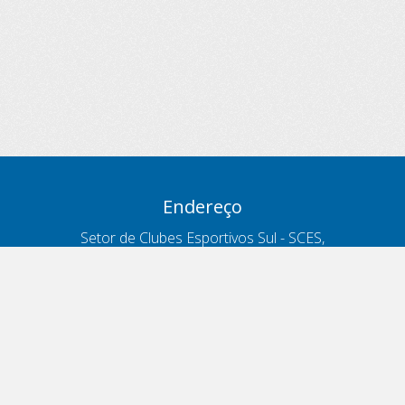
Endereço
Setor de Clubes Esportivos Sul - SCES,
trecho 03, lote 10, Projeto Orla Polo 8
- Brasília - DF
Contatos
Telefone 166
ouvidoria@antt.gov.br