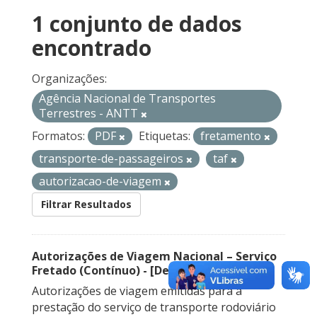
1 conjunto de dados
encontrado
Organizações:
Agência Nacional de Transportes
Terrestres - ANTT
Formatos:
PDF
Etiquetas:
fretamento
transporte-de-passageiros
taf
autorizacao-de-viagem
Filtrar Resultados
Autorizações de Viagem Nacional – Serviço
Fretado (Contínuo) - [Descontinuado]
Autorizações de viagem emitidas para a
prestação do serviço de transporte rodoviário