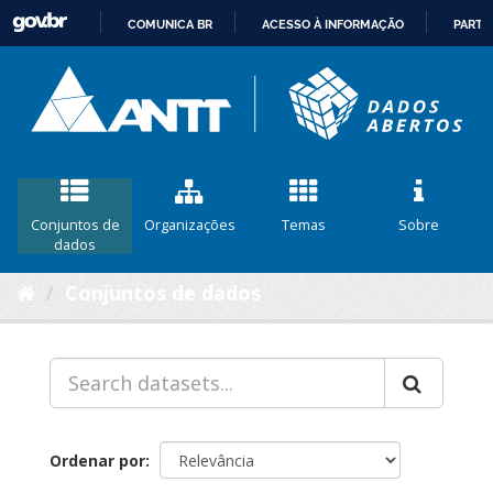
COMUNICA BR
ACESSO À INFORMAÇÃO
PARTI
IR
PARA
O
CONTEÚDO
Conjuntos de
Organizações
Temas
Sobre
dados
Conjuntos de dados
Ordenar por