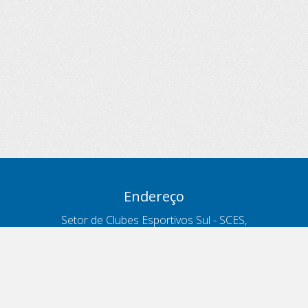
Endereço
Setor de Clubes Esportivos Sul - SCES,
trecho 03, lote 10, Projeto Orla Polo 8
- Brasília - DF
Contatos