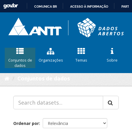
COMUNICA BR
ACESSO À INFORMAÇÃO
PARTI
IR
PARA
O
CONTEÚDO
Conjuntos de
Organizações
Temas
Sobre
dados
Conjuntos de dados
Ordenar por