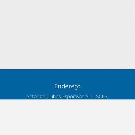
Endereço
Setor de Clubes Esportivos Sul - SCES,
trecho 03, lote 10, Projeto Orla Polo 8
- Brasília - DF
Contatos