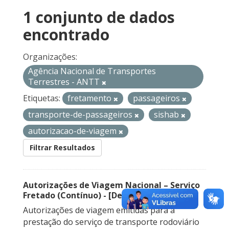
1 conjunto de dados
encontrado
Organizações:
Agência Nacional de Transportes
Terrestres - ANTT
Etiquetas:
fretamento
passageiros
transporte-de-passageiros
sishab
autorizacao-de-viagem
Filtrar Resultados
Autorizações de Viagem Nacional – Serviço
Fretado (Contínuo) - [Descontinuado]
Autorizações de viagem emitidas para a
prestação do serviço de transporte rodoviário