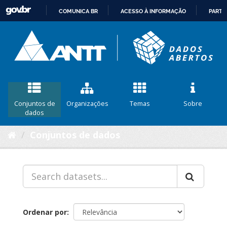
COMUNICA BR
ACESSO À INFORMAÇÃO
PARTI
IR
PARA
O
CONTEÚDO
Conjuntos de
Organizações
Temas
Sobre
dados
Conjuntos de dados
Ordenar por