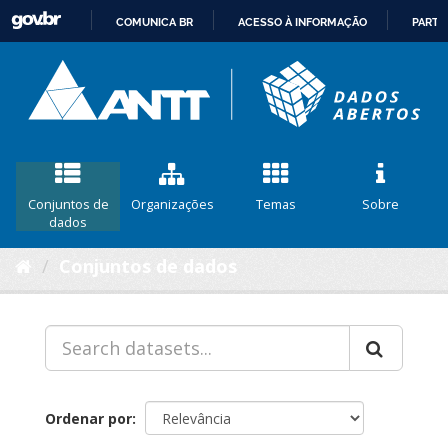
COMUNICA BR
ACESSO À INFORMAÇÃO
PARTI
IR
PARA
O
CONTEÚDO
Conjuntos de
Organizações
Temas
Sobre
dados
Conjuntos de dados
Ordenar por