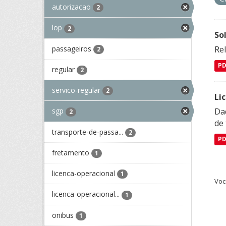
autorizacao
2
lop
2
So
passageiros
Re
2
P
regular
2
servico-regular
2
Li
Da
sgp
2
de 
transporte-de-passa...
2
P
fretamento
1
licenca-operacional
1
Voc
licenca-operacional...
1
onibus
1