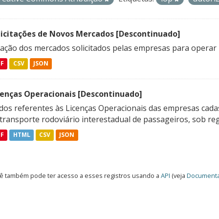
licitações de Novos Mercados [Descontinuado]
lação dos mercados solicitados pelas empresas para operar 
DF
CSV
JSON
cenças Operacionais [Descontinuado]
dos referentes às Licenças Operacionais das empresas cadas
transporte rodoviário interestadual de passageiros, sob reg
DF
HTML
CSV
JSON
ê também pode ter acesso a esses registros usando a
API
(veja
Documenta