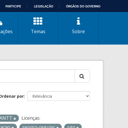
PARTICIPE
LEGISLAÇÃO
ÓRGÃOS DO GOVERNO
zações
Temas
Sobre
Ordenar por
- ANTT
Licenças:
zacao
servico-regular
sgp