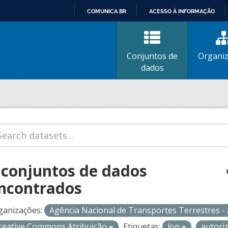
COMUNICA BR
ACESSO À INFORMAÇÃO
IR
PARA
O
Conjuntos de
Organi
CONTEÚDO
dados
 conjuntos de dados
ncontrados
ganizações:
Agência Nacional de Transportes Terrestres 
reative Commons Atribuição
Etiquetas:
lop
autori