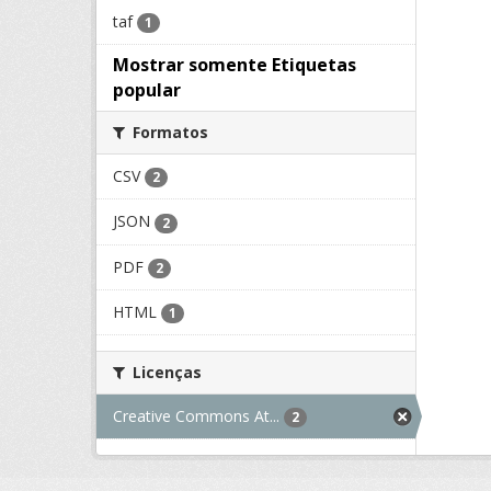
taf
1
Mostrar somente Etiquetas
popular
Formatos
CSV
2
JSON
2
PDF
2
HTML
1
Licenças
Creative Commons At...
2