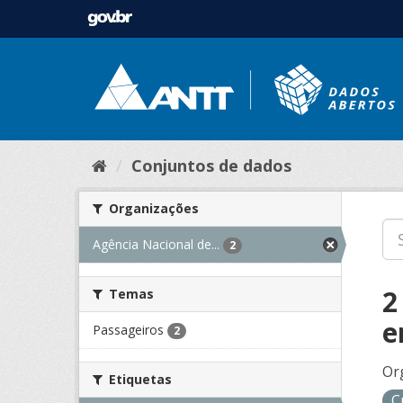
Conjuntos de dados
Organizações
Agência Nacional de...
2
2
Temas
e
Passageiros
2
Or
Etiquetas
C