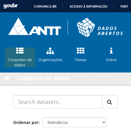
COMUNICA BR
ACESSO À INFORMAÇÃO
PARTI
IR
PARA
O
CONTEÚDO
Conjuntos de
Organizações
Temas
Sobre
dados
Conjuntos de dados
Ordenar por