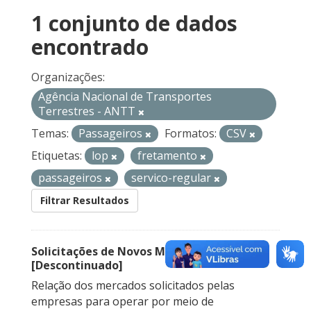
1 conjunto de dados
encontrado
Organizações:
Agência Nacional de Transportes
Terrestres - ANTT
Temas:
Passageiros
Formatos:
CSV
Etiquetas:
lop
fretamento
passageiros
servico-regular
Filtrar Resultados
Solicitações de Novos Mercados
[Descontinuado]
Relação dos mercados solicitados pelas
empresas para operar por meio de