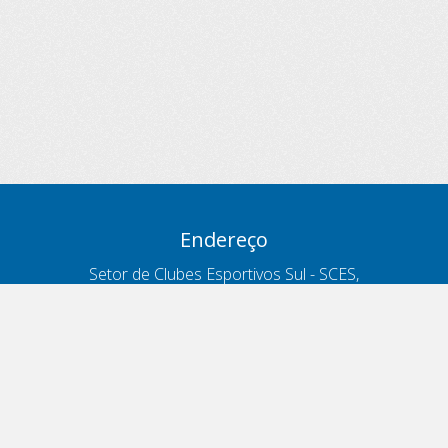
Endereço
Setor de Clubes Esportivos Sul - SCES,
trecho 03, lote 10, Projeto Orla Polo 8
- Brasília - DF
Contatos
Telefone 166
ouvidoria@antt.gov.br