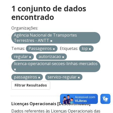
1 conjunto de dados
encontrado
Organizações:
Agência Nacional de Transportes
Terrestres - ANTT
Temas:
Passageiros
Etiquetas:
lop
regular
autorizacao
licenca-operacional-secoes-linhas-mercados
passageiros
servico-regular
Filtrar Resultados
Licenças Operacionais [Descontinuado]
Dados referentes às Licenças Operacionais das