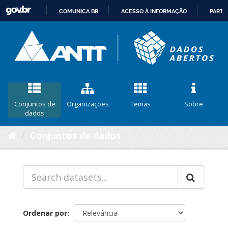
COMUNICA BR
ACESSO À INFORMAÇÃO
PARTI
IR
PARA
O
CONTEÚDO
Conjuntos de
Organizações
Temas
Sobre
dados
Conjuntos de dados
Ordenar por