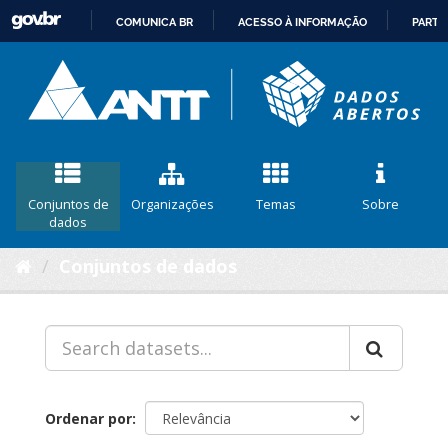
COMUNICA BR
ACESSO À INFORMAÇÃO
PARTI
IR
PARA
O
CONTEÚDO
Conjuntos de
Organizações
Temas
Sobre
dados
Conjuntos de dados
Ordenar por