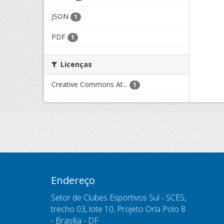
JSON
1
PDF
1
Licenças
Creative Commons At...
1
Endereço
Setor de Clubes Esportivos Sul - SCES,
trecho 03, lote 10, Projeto Orla Polo 8
- Brasília - DF