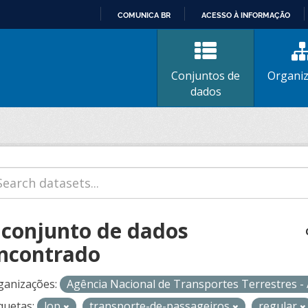
COMUNICA BR
ACESSO À INFORMAÇÃO
IR
PARA
O
Conjuntos de
Organi
CONTEÚDO
dados
 conjunto de dados
ncontrado
ganizações:
Agência Nacional de Transportes Terrestres 
quetas:
lop
transporte-de-passageiros
regular