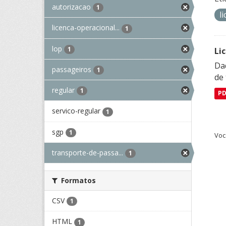
autorizacao
1
l
licenca-operacional...
1
lop
1
Li
Da
passageiros
1
de 
regular
1
P
servico-regular
1
sgp
1
Voc
transporte-de-passa...
1
Formatos
CSV
1
HTML
1