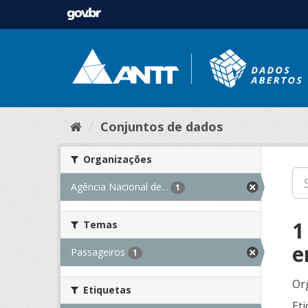
Conjuntos de dados
Organizações
Agência Nacional de...
1
1
Temas
e
Passageiros
1
Or
Etiquetas
Eti