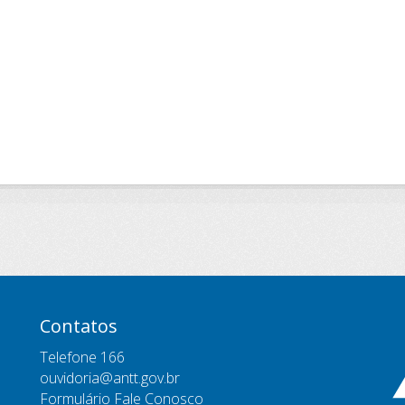
Contatos
Telefone 166
ouvidoria@antt.gov.br
Formulário Fale Conosco