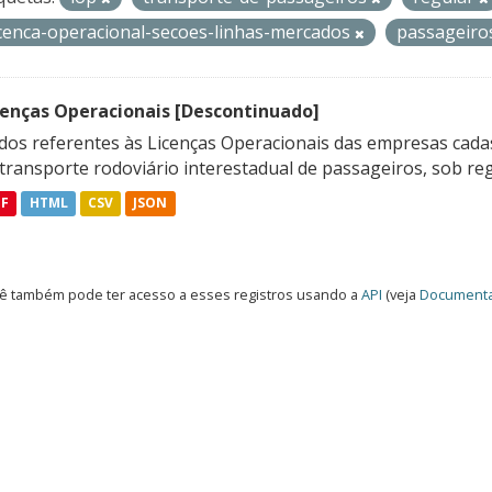
icenca-operacional-secoes-linhas-mercados
passageir
cenças Operacionais [Descontinuado]
dos referentes às Licenças Operacionais das empresas cadas
transporte rodoviário interestadual de passageiros, sob reg
DF
HTML
CSV
JSON
ê também pode ter acesso a esses registros usando a
API
(veja
Documenta