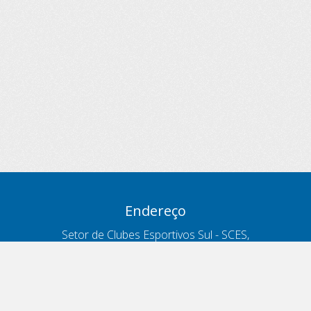
Endereço
Setor de Clubes Esportivos Sul - SCES,
trecho 03, lote 10, Projeto Orla Polo 8
- Brasília - DF