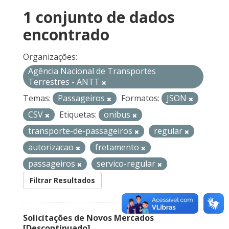
1 conjunto de dados
encontrado
Organizações:
Agência Nacional de Transportes
Terrestres - ANTT
Temas:
Passageiros
Formatos:
JSON
CSV
Etiquetas:
onibus
transporte-de-passageiros
regular
autorizacao
fretamento
passageiros
servico-regular
Filtrar Resultados
Solicitações de Novos Mercados
[Descontinuado]