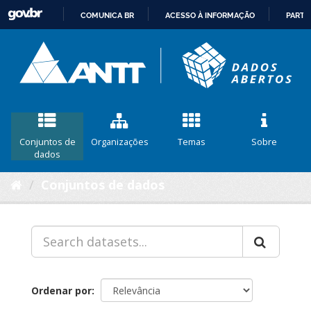
COMUNICA BR
ACESSO À INFORMAÇÃO
PARTI
IR
PARA
O
CONTEÚDO
Conjuntos de
Organizações
Temas
Sobre
dados
Conjuntos de dados
Ordenar por