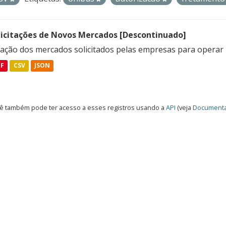
licitações de Novos Mercados [Descontinuado]
lação dos mercados solicitados pelas empresas para operar 
DF
CSV
JSON
ê também pode ter acesso a esses registros usando a
API
(veja
Documenta