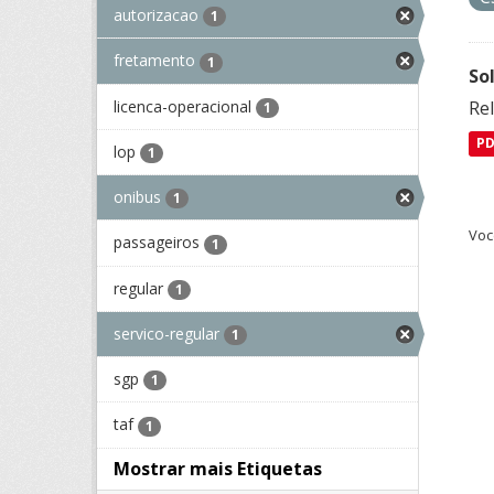
autorizacao
1
fretamento
1
So
licenca-operacional
Re
1
P
lop
1
onibus
1
Voc
passageiros
1
regular
1
servico-regular
1
sgp
1
taf
1
Mostrar mais Etiquetas