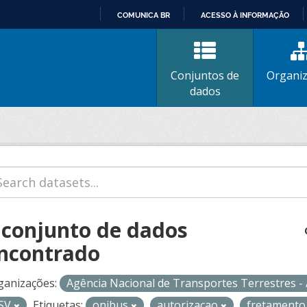
COMUNICA BR
ACESSO À INFORMAÇÃO
IR
PARA
O
Conjuntos de
Organi
CONTEÚDO
dados
 conjunto de dados
ncontrado
ganizações:
Agência Nacional de Transportes Terrestres 
SV
Etiquetas:
onibus
autorizacao
fretament