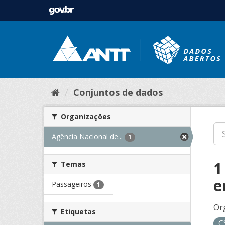
Conjuntos de dados
Organizações
Agência Nacional de...
1
1
Temas
e
Passageiros
1
Or
Etiquetas
C