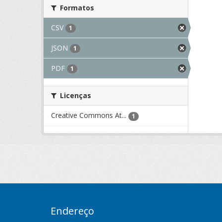
Formatos
CSV
1
JSON
1
PDF
1
Licenças
Creative Commons At...
1
Endereço