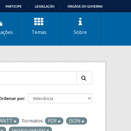
PARTICIPE
LEGISLAÇÃO
ÓRGÃOS DO GOVERNO
zações
Temas
Sobre
Ordenar por
- ANTT
Formatos:
PDF
JSON
o
servico-regular