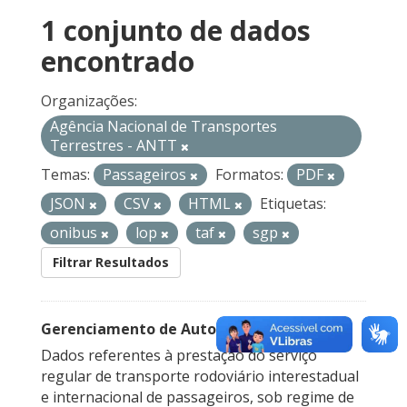
1 conjunto de dados
encontrado
Organizações:
Agência Nacional de Transportes
Terrestres - ANTT
Temas:
Passageiros
Formatos:
PDF
JSON
CSV
HTML
Etiquetas:
onibus
lop
taf
sgp
Filtrar Resultados
Gerenciamento de Autorizações
Dados referentes à prestação do serviço
regular de transporte rodoviário interestadual
e internacional de passageiros, sob regime de