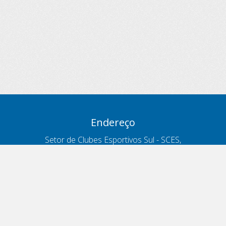
Endereço
Setor de Clubes Esportivos Sul - SCES,
trecho 03, lote 10, Projeto Orla Polo 8
- Brasília - DF
Contatos
Telefone 166