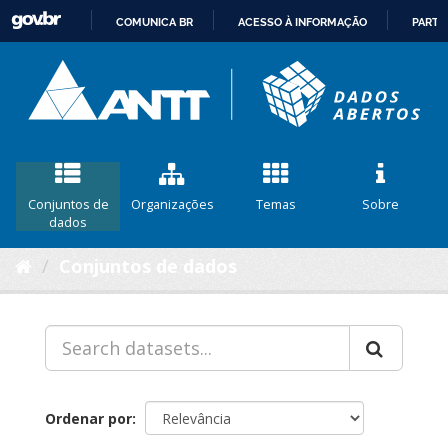
COMUNICA BR
ACESSO À INFORMAÇÃO
PARTI
IR
PARA
O
CONTEÚDO
Conjuntos de
Organizações
Temas
Sobre
dados
Conjuntos de dados
Ordenar por