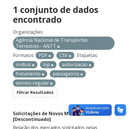
1 conjunto de dados
encontrado
Organizações:
Agência Nacional de Transportes
Terrestres - ANTT
Formatos:
PDF
CSV
Etiquetas:
onibus
lop
autorizacao
fretamento
passageiros
servico-regular
Filtrar Resultados
Solicitações de Novos Mercados
[Descontinuado]
Relação dos mercados solicitados pelas