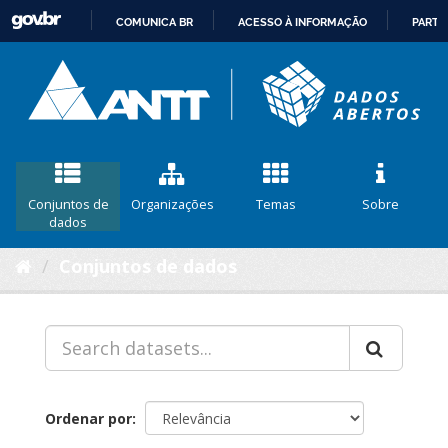
COMUNICA BR
ACESSO À INFORMAÇÃO
PARTI
IR
PARA
O
CONTEÚDO
Conjuntos de
Organizações
Temas
Sobre
dados
Conjuntos de dados
Ordenar por