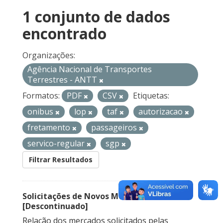
1 conjunto de dados
encontrado
Organizações:
Agência Nacional de Transportes
Terrestres - ANTT
Formatos:
PDF
CSV
Etiquetas:
onibus
lop
taf
autorizacao
fretamento
passageiros
servico-regular
sgp
Filtrar Resultados
Solicitações de Novos Mercados
[Descontinuado]
Relação dos mercados solicitados pelas