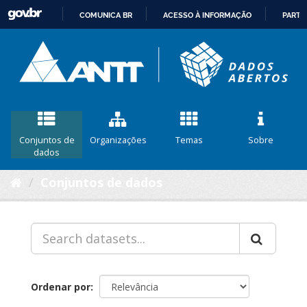
COMUNICA BR
ACESSO À INFORMAÇÃO
PARTI
IR
PARA
O
CONTEÚDO
Conjuntos de
Organizações
Temas
Sobre
dados
Conjuntos de dados
Ordenar por