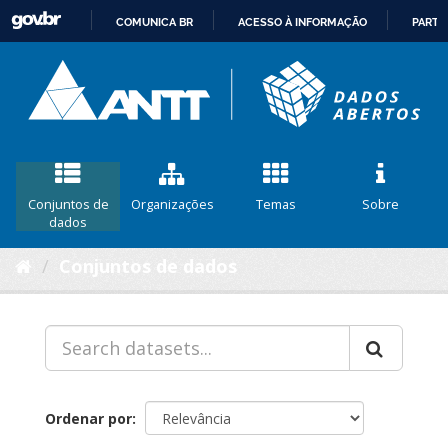
COMUNICA BR
ACESSO À INFORMAÇÃO
PARTI
IR
PARA
O
CONTEÚDO
Conjuntos de
Organizações
Temas
Sobre
dados
Conjuntos de dados
Ordenar por