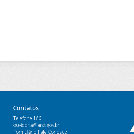
Contatos
Telefone 166
ouvidoria@antt.gov.br
Formulário Fale Conosco