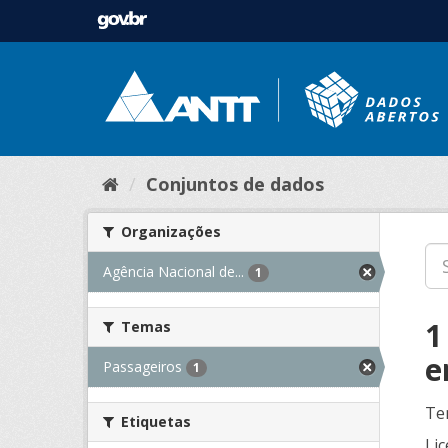
Conjuntos de dados
Organizações
Agência Nacional de...
1
1
Temas
e
Passageiros
1
Te
Etiquetas
Lic