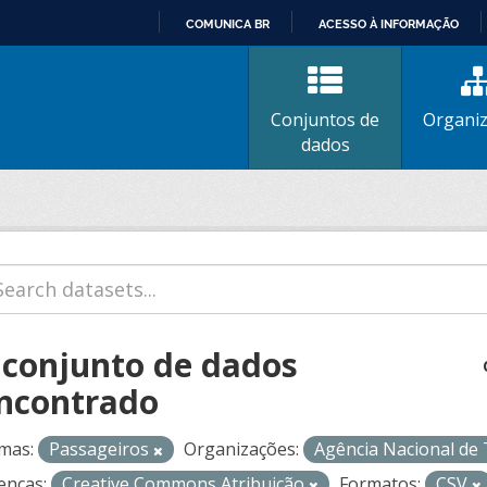
COMUNICA BR
ACESSO À INFORMAÇÃO
IR
PARA
O
Conjuntos de
Organi
CONTEÚDO
dados
 conjunto de dados
ncontrado
mas:
Passageiros
Organizações:
Agência Nacional de
enças:
Creative Commons Atribuição
Formatos:
CSV