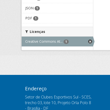
JSON
1
PDF
1
Licenças
Creative Commons At...
1
Endereço
Setor de Clubes Esportivos Sul - SCES,
trecho 03, lote 10, Projeto Orla Polo 8
- Brasília - DF