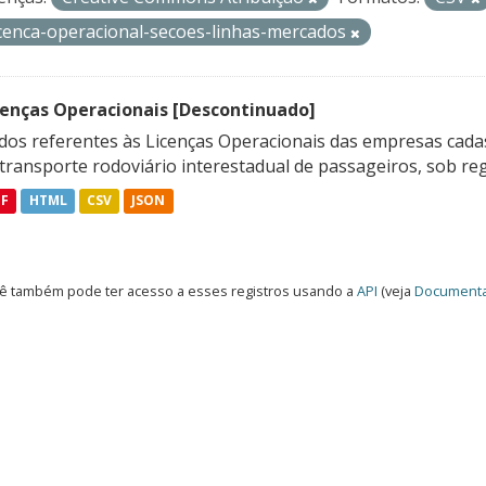
icenca-operacional-secoes-linhas-mercados
cenças Operacionais [Descontinuado]
dos referentes às Licenças Operacionais das empresas cadas
transporte rodoviário interestadual de passageiros, sob reg
DF
HTML
CSV
JSON
ê também pode ter acesso a esses registros usando a
API
(veja
Documenta