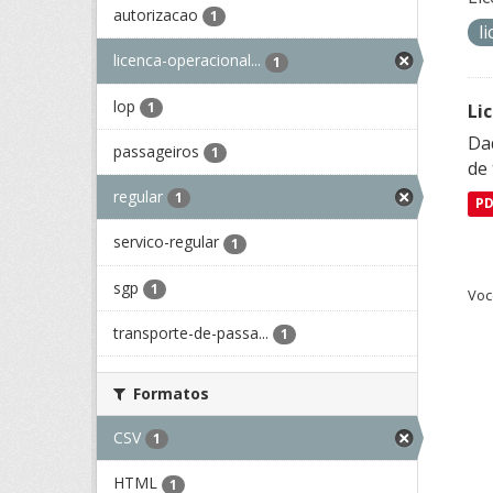
autorizacao
1
l
licenca-operacional...
1
lop
1
Li
Da
passageiros
1
de 
regular
1
P
servico-regular
1
sgp
1
Voc
transporte-de-passa...
1
Formatos
CSV
1
HTML
1