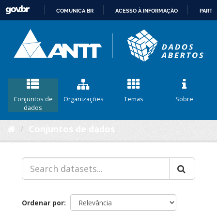
COMUNICA BR
ACESSO À INFORMAÇÃO
PARTI
IR
PARA
O
CONTEÚDO
Conjuntos de
Organizações
Temas
Sobre
dados
Conjuntos de dados
Ordenar por