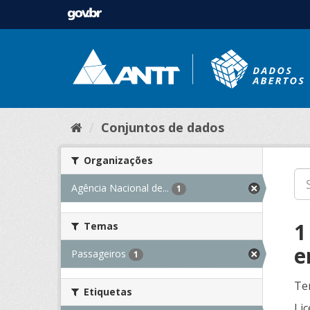
Conjuntos de dados
Organizações
Agência Nacional de...
1
1
Temas
e
Passageiros
1
Te
Etiquetas
Lic