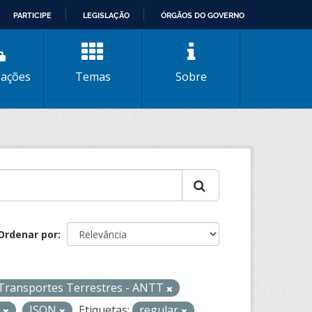
PARTICIPE
LEGISLAÇÃO
ÓRGÃOS DO GOVERNO
zações
Temas
Sobre
Ordenar por
 Transportes Terrestres - ANTT
L
JSON
Etiquetas:
regular