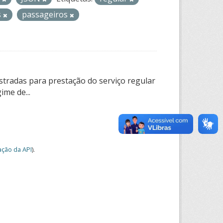
s
passageiros
tradas para prestação do serviço regular
ime de...
ção da API
).