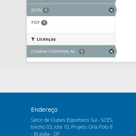
JSON
1
PDF
1
Licenças
Creative Commons At...
1
Endereço
Setor de Clubes Esportivos Sul - SCES,
trecho 03, lote 10, Projeto Orla Polo 8
- Brasília - DF