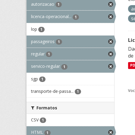
autorizacao
1
a
licenca-operacional...
1
s
lop
1
Li
passageiros
1
Da
regular
1
de 
P
servico-regular
1
sgp
1
Voc
transporte-de-passa...
1
Formatos
CSV
1
HTML
1