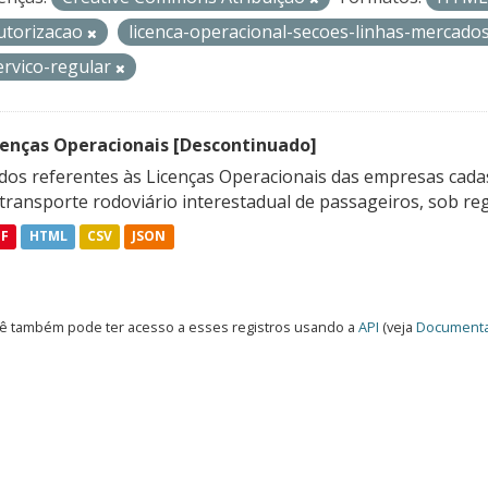
utorizacao
licenca-operacional-secoes-linhas-mercado
ervico-regular
cenças Operacionais [Descontinuado]
dos referentes às Licenças Operacionais das empresas cadas
transporte rodoviário interestadual de passageiros, sob reg
DF
HTML
CSV
JSON
ê também pode ter acesso a esses registros usando a
API
(veja
Documenta