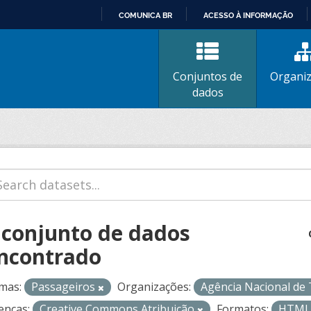
COMUNICA BR
ACESSO À INFORMAÇÃO
IR
PARA
O
Conjuntos de
Organi
CONTEÚDO
dados
 conjunto de dados
ncontrado
mas:
Passageiros
Organizações:
Agência Nacional de
enças:
Creative Commons Atribuição
Formatos:
HTM