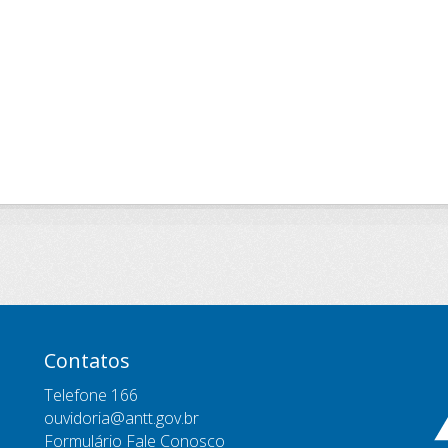
Contatos
Telefone 166
ouvidoria@antt.gov.br
Formulário Fale Conosco