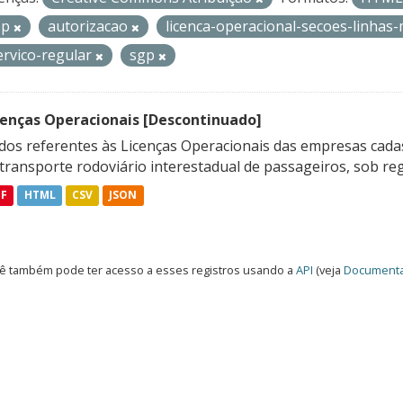
op
autorizacao
licenca-operacional-secoes-linhas
ervico-regular
sgp
cenças Operacionais [Descontinuado]
dos referentes às Licenças Operacionais das empresas cadas
transporte rodoviário interestadual de passageiros, sob reg
DF
HTML
CSV
JSON
ê também pode ter acesso a esses registros usando a
API
(veja
Documenta