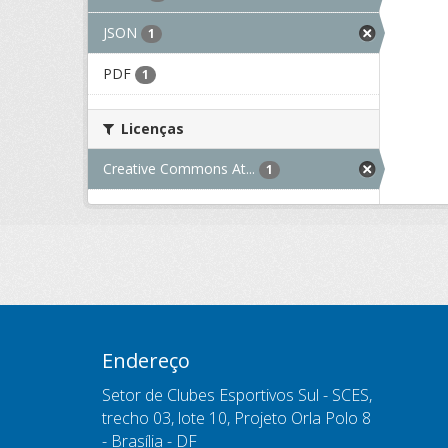
JSON
1
PDF
1
Licenças
Creative Commons At...
1
Endereço
Setor de Clubes Esportivos Sul - SCES,
trecho 03, lote 10, Projeto Orla Polo 8
- Brasília - DF