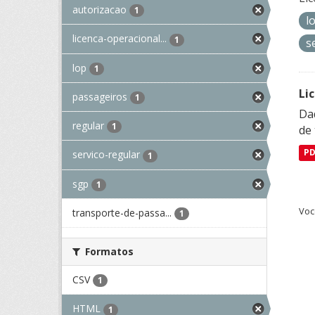
autorizacao
1
l
licenca-operacional...
1
s
lop
1
Li
passageiros
1
Da
regular
1
de 
P
servico-regular
1
sgp
1
Voc
transporte-de-passa...
1
Formatos
CSV
1
HTML
1