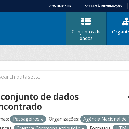
COMUNICA BR
ACESSO À INFORMAÇÃO
IR
PARA
O
Conjuntos de
Organi
CONTEÚDO
dados
 conjunto de dados
ncontrado
mas:
Passageiros
Organizações:
Agência Nacional de
enças:
Creative Commons Atribuição
Formatos:
HTM