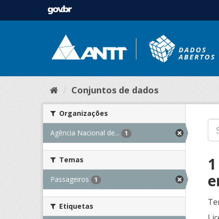
Conjuntos de dados
Organizações
Agência Nacional de...
1
1
Temas
e
Passageiros
1
Te
Etiquetas
Lic