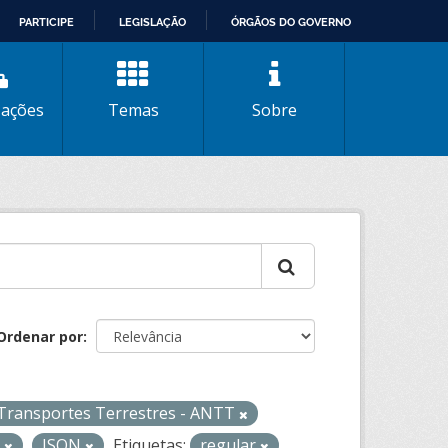
PARTICIPE
LEGISLAÇÃO
ÓRGÃOS DO GOVERNO
zações
Temas
Sobre
Ordenar por
 Transportes Terrestres - ANTT
L
JSON
Etiquetas:
regular