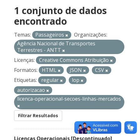
1 conjunto de dados
encontrado
Temas:
Passageiros
Organizações:
Agência Nacional de Transportes
Terrestres - ANTT
Licenças:
Creative Commons Atribuição
Formatos:
HTML
JSON
CSV
Etiquetas:
regular
lop
autorizacao
licenca-operacional-secoes-linhas-mercados
Filtrar Resultados
Licenças Operacionais [Descontinuado]