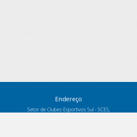
Endereço
Setor de Clubes Esportivos Sul - SCES,
trecho 03, lote 10, Projeto Orla Polo 8
- Brasília - DF