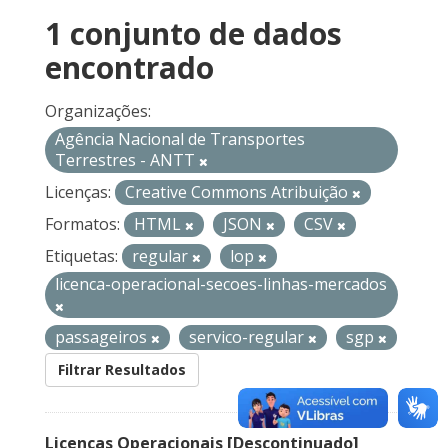
1 conjunto de dados
encontrado
Organizações:
Agência Nacional de Transportes
Terrestres - ANTT
Licenças:
Creative Commons Atribuição
Formatos:
HTML
JSON
CSV
Etiquetas:
regular
lop
licenca-operacional-secoes-linhas-mercados
passageiros
servico-regular
sgp
Filtrar Resultados
Licenças Operacionais [Descontinuado]