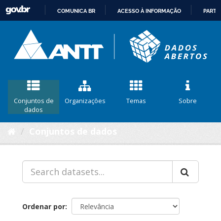
COMUNICA BR
ACESSO À INFORMAÇÃO
PARTI
IR
PARA
O
CONTEÚDO
Conjuntos de
Organizações
Temas
Sobre
dados
Conjuntos de dados
Ordenar por