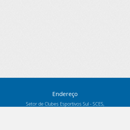
Endereço
Setor de Clubes Esportivos Sul - SCES,
trecho 03, lote 10, Projeto Orla Polo 8
- Brasília - DF