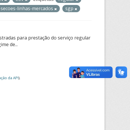
l-secoes-linhas-mercados
sgp
tradas para prestação do serviço regular
ime de...
ção da API
).