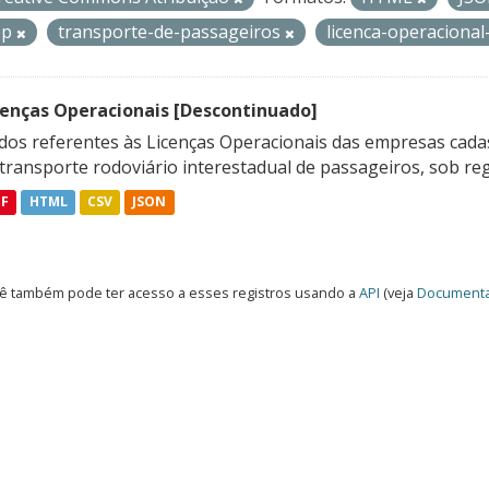
op
transporte-de-passageiros
licenca-operaciona
cenças Operacionais [Descontinuado]
dos referentes às Licenças Operacionais das empresas cadas
transporte rodoviário interestadual de passageiros, sob reg
DF
HTML
CSV
JSON
ê também pode ter acesso a esses registros usando a
API
(veja
Documenta