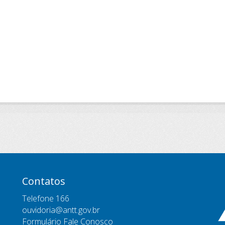
Contatos
Telefone 166
ouvidoria@antt.gov.br
Formulário Fale Conosco