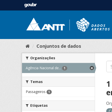
Conjuntos de dados
Organizações
Agência Nacional de...
1
1
Temas
e
Passageiros
1
Or
Etiquetas
C