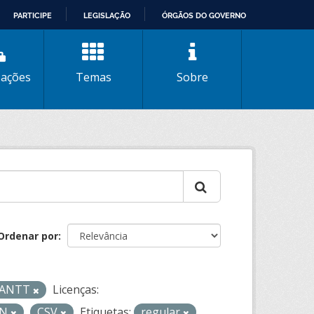
PARTICIPE
LEGISLAÇÃO
ÓRGÃOS DO GOVERNO
zações
Temas
Sobre
Ordenar por
- ANTT
Licenças:
ON
CSV
Etiquetas:
regular