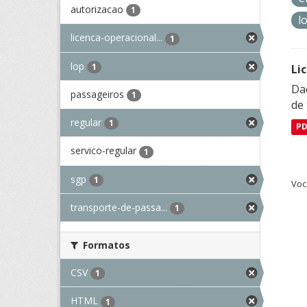
autorizacao
1
l
licenca-operacional...
1
lop
1
Li
Da
passageiros
1
de 
regular
1
P
servico-regular
1
sgp
1
Voc
transporte-de-passa...
1
Formatos
CSV
1
HTML
1