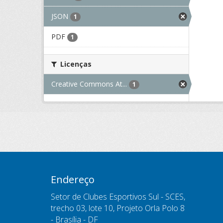
JSON
1
PDF
1
Licenças
Creative Commons At...
1
Endereço
Setor de Clubes Esportivos Sul - SCES,
trecho 03, lote 10, Projeto Orla Polo 8
- Brasília - DF