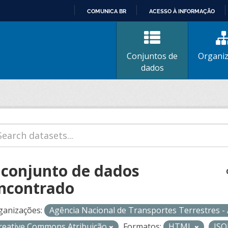
COMUNICA BR
ACESSO À INFORMAÇÃO
IR
PARA
O
Conjuntos de
Organi
CONTEÚDO
dados
 conjunto de dados
ncontrado
ganizações:
Agência Nacional de Transportes Terrestres 
reative Commons Atribuição
Formatos:
HTML
JS