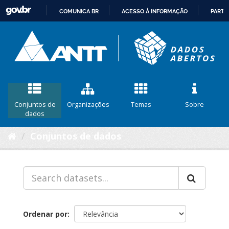
COMUNICA BR
ACESSO À INFORMAÇÃO
PARTI
IR
PARA
O
CONTEÚDO
Conjuntos de
Organizações
Temas
Sobre
dados
Conjuntos de dados
Ordenar por