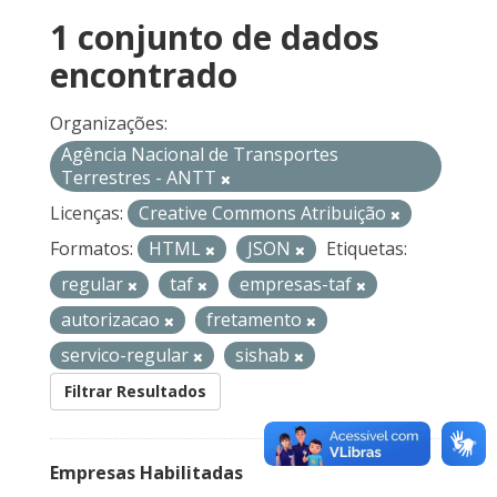
1 conjunto de dados
encontrado
Organizações:
Agência Nacional de Transportes
Terrestres - ANTT
Licenças:
Creative Commons Atribuição
Formatos:
HTML
JSON
Etiquetas:
regular
taf
empresas-taf
autorizacao
fretamento
servico-regular
sishab
Filtrar Resultados
Empresas Habilitadas