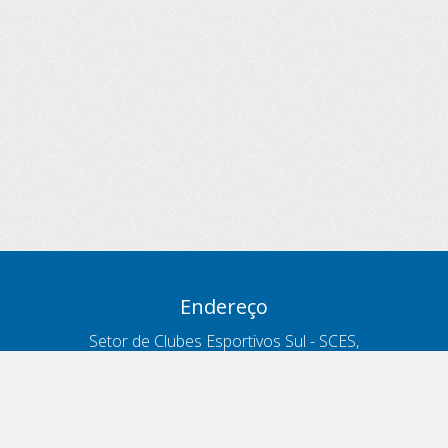
Endereço
Setor de Clubes Esportivos Sul - SCES,
trecho 03, lote 10, Projeto Orla Polo 8
- Brasília - DF