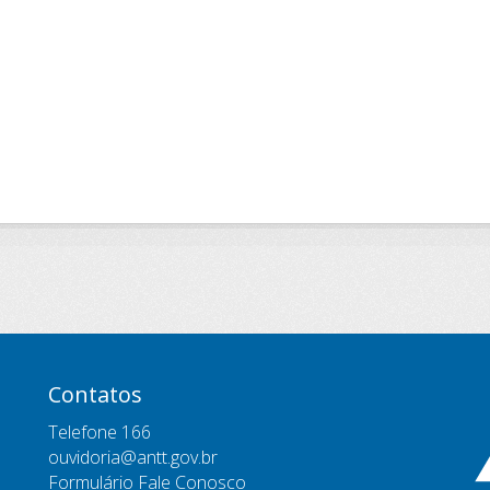
Contatos
Telefone 166
ouvidoria@antt.gov.br
Formulário Fale Conosco