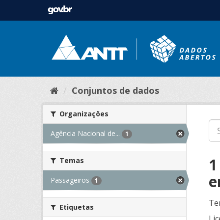
Conjuntos de dados
Organizações
Agência Nacional de...
1
1
Temas
e
Passageiros
1
Te
Etiquetas
Lic