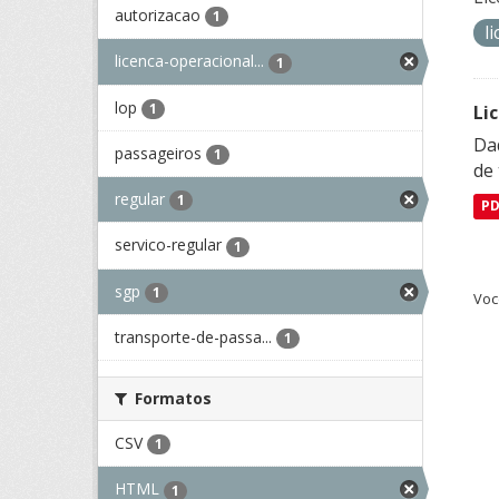
autorizacao
1
l
licenca-operacional...
1
lop
1
Li
Da
passageiros
1
de 
regular
1
P
servico-regular
1
sgp
1
Voc
transporte-de-passa...
1
Formatos
CSV
1
HTML
1