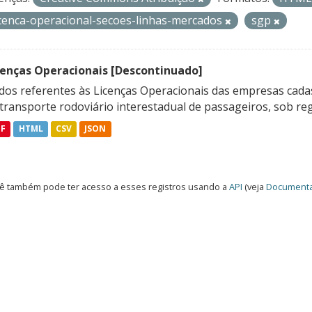
icenca-operacional-secoes-linhas-mercados
sgp
cenças Operacionais [Descontinuado]
dos referentes às Licenças Operacionais das empresas cadas
transporte rodoviário interestadual de passageiros, sob reg
DF
HTML
CSV
JSON
ê também pode ter acesso a esses registros usando a
API
(veja
Documenta