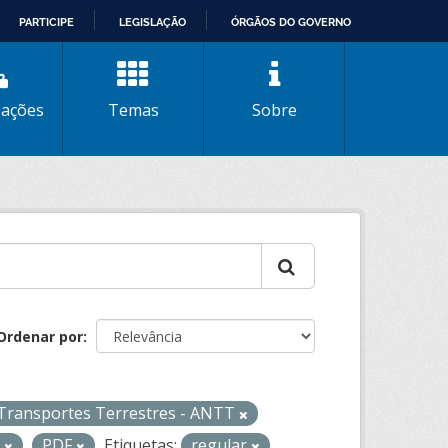
PARTICIPE
LEGISLAÇÃO
ÓRGÃOS DO GOVERNO
zações
Temas
Sobre
Ordenar por
 Transportes Terrestres - ANTT
L
PDF
Etiquetas:
regular