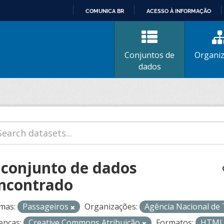
COMUNICA BR
ACESSO À INFORMAÇÃO
IR
PARA
O
Conjuntos de
Organi
CONTEÚDO
dados
 conjunto de dados
ncontrado
mas:
Passageiros
Organizações:
Agência Nacional de
enças:
Creative Commons Atribuição
Formatos:
HTM