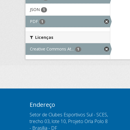
JSON
1
PDF
1
Licenças
Creative Commons At...
1
Endereço
Setor de Clubes Esportivos Sul - SCES,
trecho 03, lote 10, Projeto Orla Polo 8
- Brasília - DF