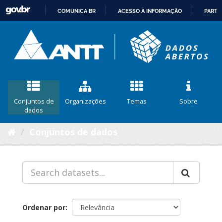
COMUNICA BR
ACESSO À INFORMAÇÃO
PARTI
IR
PARA
O
CONTEÚDO
Conjuntos de
Organizações
Temas
Sobre
dados
Conjuntos de dados
Ordenar por