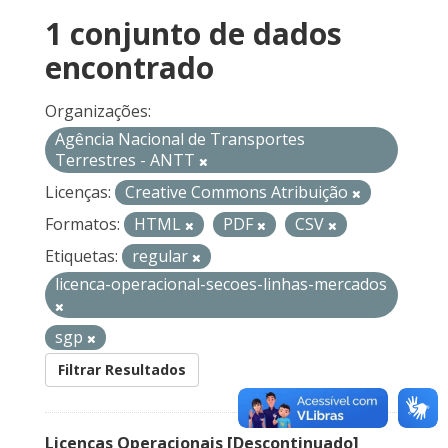
1 conjunto de dados
encontrado
Organizações:
Agência Nacional de Transportes
Terrestres - ANTT
Licenças:
Creative Commons Atribuição
Formatos:
HTML
PDF
CSV
Etiquetas:
regular
licenca-operacional-secoes-linhas-mercados
sgp
Filtrar Resultados
Licenças Operacionais [Descontinuado]