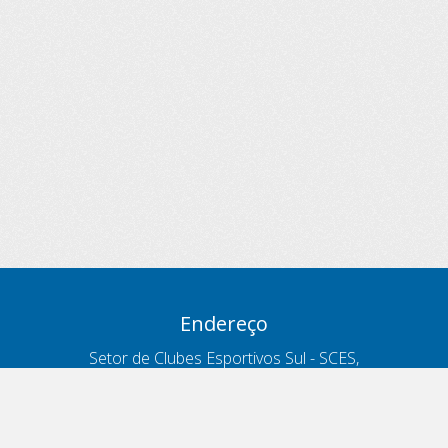
Endereço
Setor de Clubes Esportivos Sul - SCES,
trecho 03, lote 10, Projeto Orla Polo 8
- Brasília - DF