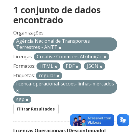
1 conjunto de dados
encontrado
Organizações:
Agência Nacional de Transportes
Terrestres - ANTT
Licenças:
Creative Commons Atribuição
Formatos:
HTML
PDF
JSON
Etiquetas:
regular
licenca-operacional-secoes-linhas-mercados
sgp
Filtrar Resultados
Licenças Operacionais [Descontinuado]