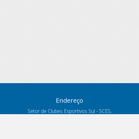
Endereço
Setor de Clubes Esportivos Sul - SCES,
trecho 03, lote 10, Projeto Orla Polo 8
- Brasília - DF