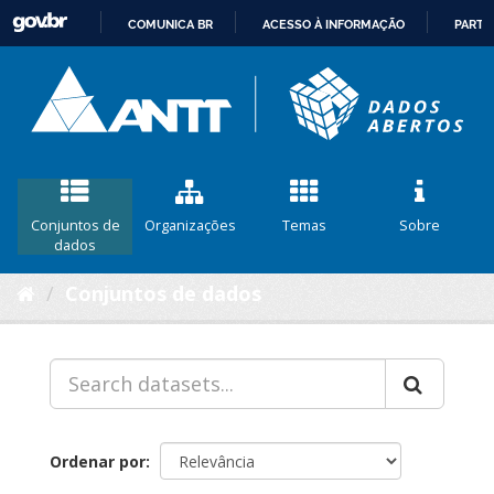
COMUNICA BR
ACESSO À INFORMAÇÃO
PARTI
IR
PARA
O
CONTEÚDO
Conjuntos de
Organizações
Temas
Sobre
dados
Conjuntos de dados
Ordenar por